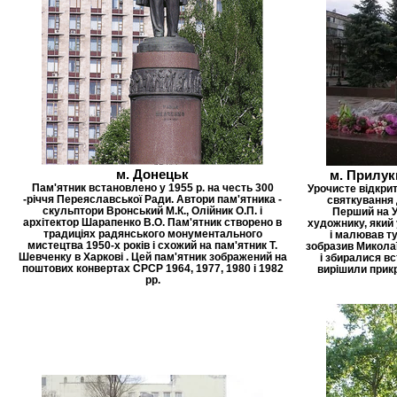
м. Донецьк
м. Прилуки
Пам'ятник встановлено у 1955 р. на честь 300
Урочисте відкрит
-річчя Переяславської Ради. Автори пам'ятника -
святкування 
скульптори Вронський М.К., Олійник О.П. і
Перший на У
архітектор Шарапенко В.О. Пам'ятник створено в
художнику, який 
традиціях радянського монументального
і малював ту
мистецтва 1950-х років і схожий на пам'ятник Т.
зобразив Миколаї
Шевченку в Харкові . Цей пам'ятник зображений на
і збиралися в
поштових конвертах СРСР 1964, 1977, 1980 і 1982
вирішили прикр
рр.