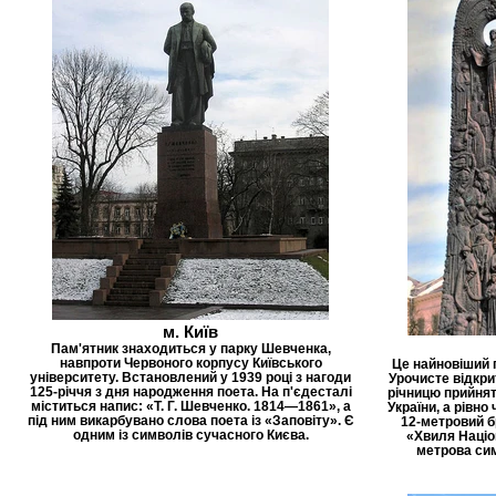
м. Київ
Пам'ятник знаходиться у парку Шевченка,
навпроти Червоного корпусу Київського
Це найновіший 
університету. Встановлений у 1939 році з нагоди
Урочисте відкри
125-річчя з дня народження поета. На п'єдесталі
річницю прийнят
міститься напис: «Т. Г. Шевченко. 1814—1861», а
України, а рівно
під ним викарбувано слова поета із «Заповіту». Є
12-метровий б
одним із символів сучасного Києва.
«Хвиля Націо
метрова сим