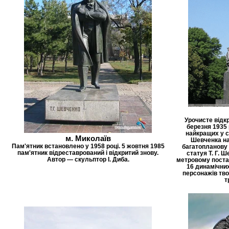
Урочисте відк
березня 1935 
найкращих у св
м. Миколаїв
Шевченка на
Пам'ятник встановлено у 1958 році. 5 жовтня 1985
багатопланову 
пам'ятник відреставрований і відкритий знову.
статуя Т. Г. 
Автор — скульптор І. Диба.
метровому постам
16 динамічни
персонажів тво
т