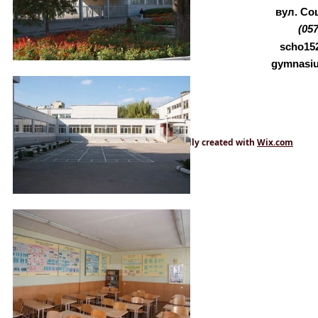
вул. Соц
(05
scho152
gymnasiu
© 2014. Харківська гімназія №152. Proudly created with
Wix.com