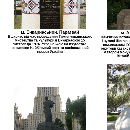
м. Енкарнасьйон, Парагвай
м. А
Відкрито під час проведення Тижня українського
Пам'ятник встан
мистецтва та культури в Енкарнасіоні 15
і вулиці Шевченк
листопада 1976. Українською на п'єдесталі
незалежності У
написано: Найбільший поет та національний
території Казахст
пророк України
Автором монум
Віталій