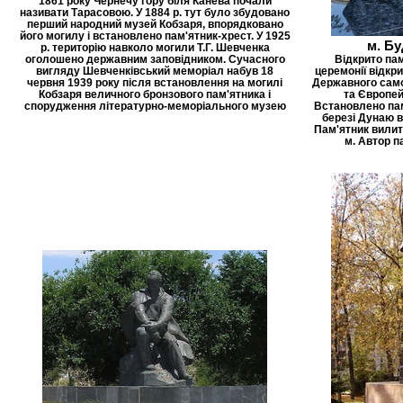
1861 року Чернечу гору біля Канева почали
називати Тарасовою. У 1884 р. тут було збудовано
перший народний музей Кобзаря, впорядковано
його могилу і встановлено пам'ятник-хрест. У 1925
м. Б
р. територію навколо могили Т.Г. Шевченка
оголошено державним заповідником. Сучасного
Відкрито пам
вигляду Шевченківський меморіал набув 18
церемонії відкр
червня 1939 року після встановлення на могилі
Державного само
Кобзаря величного бронзового пам'ятника і
та Європей
спорудження літературно-меморіального музею
Встановлено пам
березі Дунаю в
Пам'ятник вилит
м. Автор п