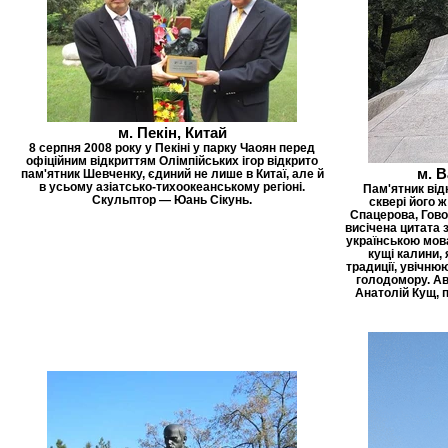
м. Пекін, Китай
8 серпня 2008 року у Пекіні у парку Чаоян перед
офіційним відкриттям Олімпійських ігор відкрито
м. 
пам'ятник Шевченку, єдиний не лише в Китаї, але й
в усьому азіатсько-тихоокеанському регіоні.
Пам'ятник від
Скульптор — Юань Сікунь.
сквері його ж
Спацерова, Гово
висічена цитата 
українською мов
кущі калини, 
традиції, увічню
голодомору. Ав
Анатолій Кущ, 