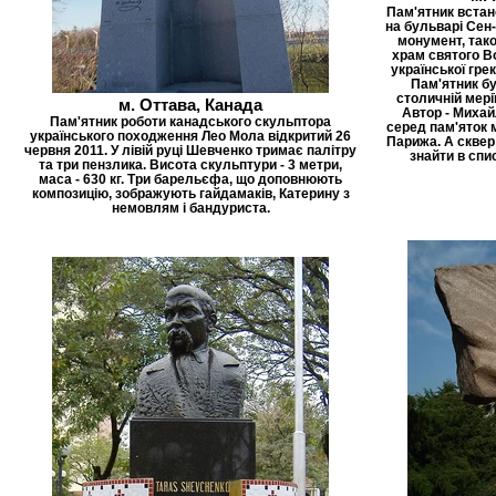
Пам'ятник встан
на бульварі Сен
монумент, тако
храм святого В
української гре
Пам'ятник б
столичній мерії
м. Оттава, Канада
Автор - Михай
Пам'ятник роботи канадського скульптора
серед пам'яток м
українського походження Лео Мола відкритий 26
Парижа. А сквер
червня 2011. У лівій руці Шевченко тримає палітру
знайти в спи
та три пензлика. Висота скульптури - 3 метри,
маса - 630 кг. Три барельєфа, що доповнюють
композицію, зображують гайдамаків, Катерину з
немовлям і бандуриста.