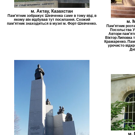
м. Актау, Казахстан
Пам'ятник зображує Шевченка саме в тому віці, в
якому він відбував тут посилання. Схожий
м. 
пам'ятник знаходиться в музеї м. Форт-Шевченко.
Пам'ятник розт
Посольства Ук
Автори пам'ят
Віктор Липовка т
Крамаренко. Пам
урочисто відкри
Дні
м.