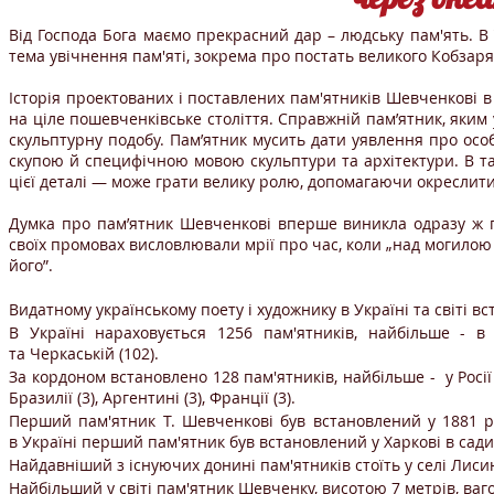
Від Господа Бога маємо прекрасний дар – людську пам'ять. В 
тема увічнення пам'яті, зокрема про постать великого Кобзаря,
Історія проектованих і поставлених пам'ятників Шевченкові в
на ціле пошевченківське століття. Справжній пам’ятник, яким
скульптурну подобу. Пам’ятник мусить дати уявлення про особ
скупою й специфічною мовою скульптури та архітектури. В та
цієї деталі — може грати велику ролю, допомагаючи окреслити
Думка про пам’ятник Шевченкові вперше виникла одразу ж по
своїх промовах висловлювали мрії про час, коли „над могилою
його”.
Видатному українському поету і художнику в Україні та світі в
В Україні нараховується 1256 пам'ятників, найбільше - в Ів
та Черкаській (102).
За кордоном встановлено 128 пам'ятників, найбільше - у Росії (30)
Бразилії (3), Аргентині (3), Франції (3).
Перший пам'ятник Т. Шевченкові був встановлений у 1881 ро
в Україні перший пам'ятник був встановлений у Харкові в сади
Найдавніший з існуючих донині пам'ятників стоїть у селі Лиси
Найбільший у світі пам'ятник Шевченку, висотою 7 метрів, ваго