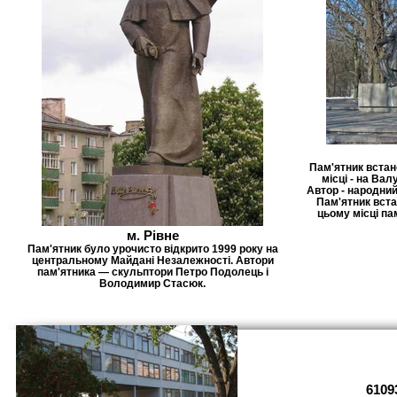
Пам'ятник встан
місці - на Вал
Автор - народний
Пам'ятник вста
цьому місці па
м. Рівне
Пам'ятник було урочисто відкрито 1999 року на
центральному Майдані Незалежності. Автори
пам'ятника — скульптори Петро Подолець і
Володимир Стасюк.
6109