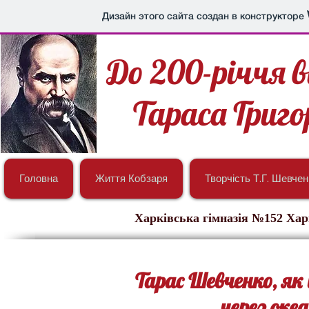
Дизайн этого сайта создан в конструкторе
До 200-річчя 
Тараса Григ
Головна
Життя Кобзаря
Творчість Т.Г. Шевчен
Харківська гімназія №152 Харк
Тарас Шевченко, як і
через океа