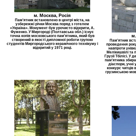
м. Москва, Росія
Пам'ятник встановлено в центрі міста, на
узбережжі річки Москва поряд з готелем
«Україна». Монумент був урочисто відкрити, А.
Фуженко. У Миргороді (Полтавська обл.) існує
м.
точна копія московського пам'ятника, який був
створений в якості дипломної роботи групою
Пам'ятник вст
студентів Миргородського керамічного технікуму і
проведення року
відкритий у 1971 році.
навпроти уніве
Мелікишвілі та 
Грузії Тбілісі. У
пам'ятника збира
діаспори, учні
конкурс читців 
грузинською мов