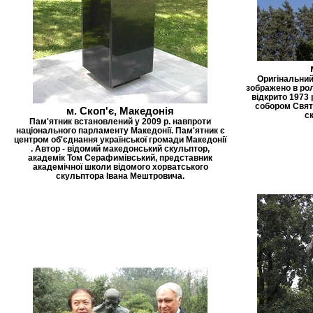
Оригінальний 
зображено в рол
відкрито 1973
собором Свято
м. Скоп'є, Македонія
ск
Пам'ятник встановлений у 2009 р. навпроти
національного парламенту Македонії. Пам'ятник є
центром об'єднання української громади Македонії
. Автор - відомий македонський скульптор,
академік Том Серафимівський, представник
академічної школи відомого хорватського
скульптора Івана Мештровича.