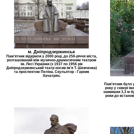
м. Дніпродзержинськ
Пам'ятник відкрили у 2000 році, до 250-річчя міста,
розташований між музично-драматичним театром
ім. Лесі Українки (з 1937 по 1956 рік
Дніпродзержинський театр носив ім'я Т. Шевченка)
та проспектом Пеліна. Скульптор - Гарник
Хачатрян.
Пам'ятник було 
року у сквері і
заввишки 3,3 м бу
роки до встано