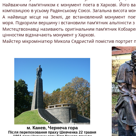
Найважчим пам'ятником є монумент поета в Харкові. Його ва
композицією в усьому Радянському Союзі. Загальна висота монум
А найвище місце на Землі, де встановлений монумент поет
моря. Підкорили вершину і встановили пам'ятник альпіністи з
Мистецтвознавці називають оригінальним пам'ятник Кобзареві
цінностям відзначають монумент у Харкові.
Майстер мікромініатюр Микола Сядристий помістив портрет по
м. Канев, Чернеча гора
Після перепоховання праху Шевченка 22 травня